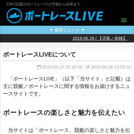
CMで話題のボートレースの予想から結果まで
menu
▼ 最新ニュース ▼
2019.05.29 / 【児島／前検
2
20
2
2
2
2
2
2
20
ボートレースLIVEについて
2019-03-15 22:35:55
2019-04-26 14:55:32
「ボートレースLIVE」（以下「当サイト」と記載）は
主に競艇／ボートレースに関する情報をお届けするニュ
ースサイトです。
ボートレースの楽しさと魅力を伝えたい
当サイトは「ボートレース、競艇の楽しさと魅力を伝