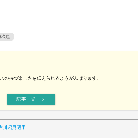
塚久也
スの持つ楽しさを伝えられるようがんばります。
chevron_right
記事一覧
吉川昭男選手