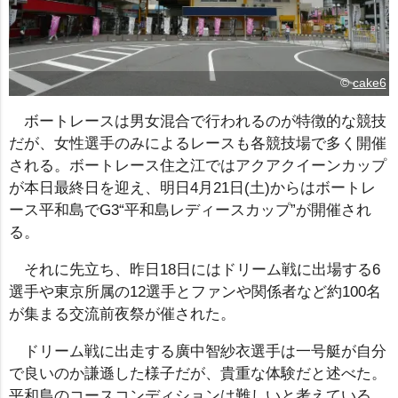
©
cake6
ボートレースは男女混合で行われるのが特徴的な競技
だが、女性選手のみによるレースも各競技場で多く開催
される。ボートレース住之江ではアクアクイーンカップ
が本日最終日を迎え、明日4月21日(土)からはボートレ
ース平和島でG3“平和島レディースカップ”が開催され
る。
それに先立ち、昨日18日にはドリーム戦に出場する6
選手や東京所属の12選手とファンや関係者など約100名
が集まる交流前夜祭が催された。
ドリーム戦に出走する廣中智紗衣選手は一号艇が自分
で良いのか謙遜した様子だが、貴重な体験だと述べた。
平和島のコースコンディションは難しいと考えている