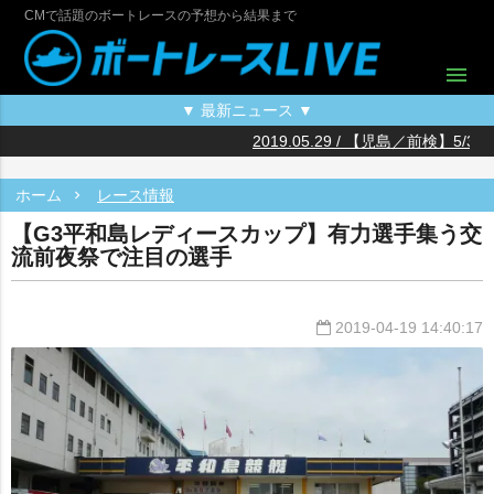
CMで話題のボートレースの予想から結果まで
menu
▼ 最新ニュース ▼
2019.05.29 / 【児島／前検】
2
20
2
2
2
2
2
2
20
ホーム
レース情報
【G3平和島レディースカップ】有力選手集う交
流前夜祭で注目の選手
2019-04-19 14:40:17