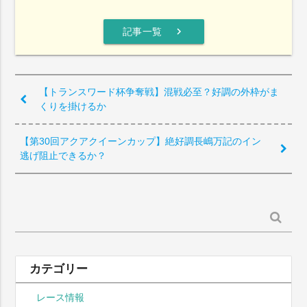
chevron_right
記事一覧
【トランスワード杯争奪戦】混戦必至？好調の外枠がま
くりを掛けるか
【第30回アクアクイーンカップ】絶好調長嶋万記のイン
逃げ阻止できるか？
検
索:
カテゴリー
レース情報