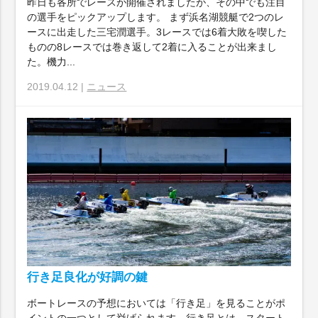
昨日も各所でレースが開催されましたが、その中でも注目
の選手をピックアップします。 まず浜名湖競艇で2つのレ
ースに出走した三宅潤選手。3レースでは6着大敗を喫した
ものの8レースでは巻き返して2着に入ることが出来まし
た。機力...
2019.04.12 |
ニュース
行き足良化が好調の鍵
ボートレースの予想においては「行き足」を見ることがポ