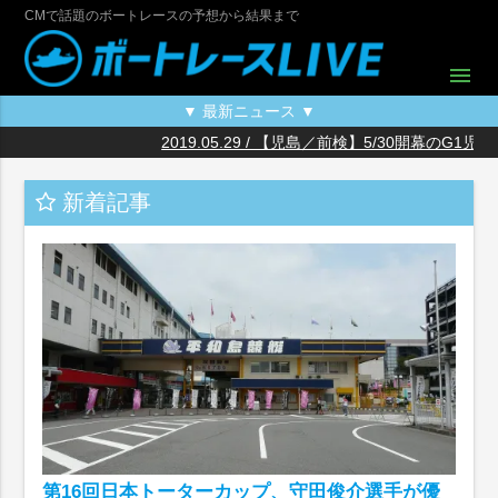
CMで話題のボートレースの予想から結果まで
menu
▼ 最新ニュース ▼
2019.05.29 / 【児島／前検】5/30開幕のG1児島
2
20
2
2
2
2
2
2
20
新着記事
第16回日本トーターカップ、守田俊介選手が優