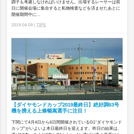
調子も考慮しなければいけません。出場するレーサーは前
日に開催会場に集合すると私物検査などを済ませたあとに
開催期間中に...
2019.04.09 |
TIPS
【ダイヤモンドカップ2019最終日】絶好調63号
機を携える上條暢嵩選手に注目！
下関にて4月4日から6日間開催されているG1“ダイヤモンド
カップ”がいよいよ本日最終日を迎えます。昨日の結果は、