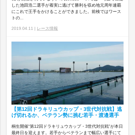
した池田浩二選手が着実に逃げて勝利を収め地元周年連覇
にこれで王手をかけることができました。前検ではワース
トの...
2019.04.11 |
レース情報
【第12回ドラキリュウカップ・3世代対抗戦】逃
げ切れるか、ベテラン勢に挑む若手・渡邉選手
桐生開催“第12回ドラキリュウカップ・3世代対抗戦”が本日
最終日を迎えます。若手からベテランまで幅広い選手にて