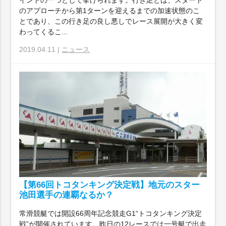
イントの一つとして挙げられます。行き足とは、スタート
のアプローチから第1ターンを迎えるまでの加速状態のこ
とであり、この行き足の良し悪しでレース展開が大きく変
わってくるこ...
2019.04.11 |
ニュース
【第66回トコタンキング決定戦】地元のスター
池田選手の連覇なるか？
常滑競艇では開設66周年記念競走G1“トコタンキング決定
戦”が開催されています。昨日の12レースでは一号艇で出走